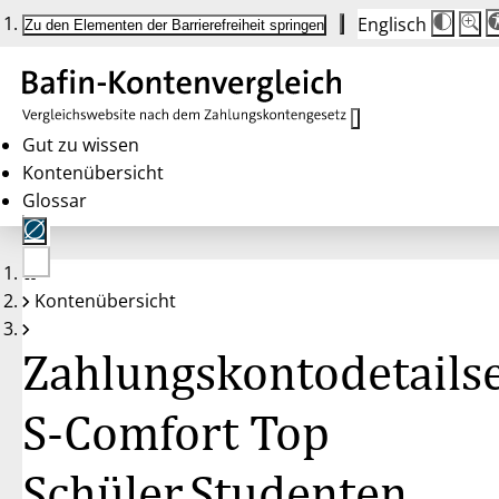
Englisch
Die
Schrif
Zu den Elementen der Barrierefreiheit springen
Schri
100%
wird
bei
Klick
des
Butto
in
Gut zu wissen
25%
Kontenübersicht
Schrit
zwisc
Glossar
100%
und
200%
angep
Nach
Keine
200%
Kontenübersicht
Konten
wird
gewählt
die
Schri
Zahlungskontodetailse
wiede
auf
100%
zurüc
S-Comfort Top
Schüler,Studenten,