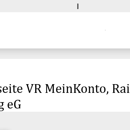
seite VR MeinKonto, Ra
g eG