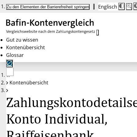
Englisch
Die
Schrif
Zu den Elementen der Barrierefreiheit springen
Schri
100 
wird
bei
Klick
des
Butto
in
Gut zu wissen
25 %
Kontenübersicht
Schrit
zwisc
Glossar
100 
und
200 
angep
Nach
Keine
200 
Kontenübersicht
Konten
wird
gewählt
die
Schri
Zahlungskontodetailse
wiede
auf
100 
zurüc
Konto Individual,
Raiffeisenbank