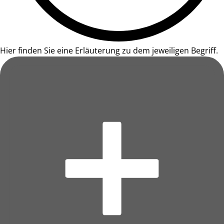
Hier finden Sie eine Erläuterung zu dem jeweiligen Begriff.