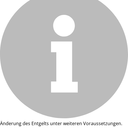
Änderung des Entgelts unter weiteren Voraussetzungen.