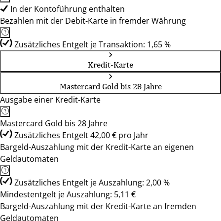
In der Kontoführung enthalten
Bezahlen mit der Debit-Karte in fremder Währung
Zusätzliches Entgelt je Transaktion: 1,65 %
Kredit-Karte
Mastercard Gold bis 28 Jahre
Ausgabe einer Kredit-Karte
Mastercard Gold bis 28 Jahre
Zusätzliches Entgelt 42,00 € pro Jahr
Bargeld-Auszahlung mit der Kredit-Karte an eigenen
Geldautomaten
Zusätzliches Entgelt je Auszahlung: 2,00 %
Mindestentgelt je Auszahlung: 5,11 €
Bargeld-Auszahlung mit der Kredit-Karte an fremden
Geldautomaten