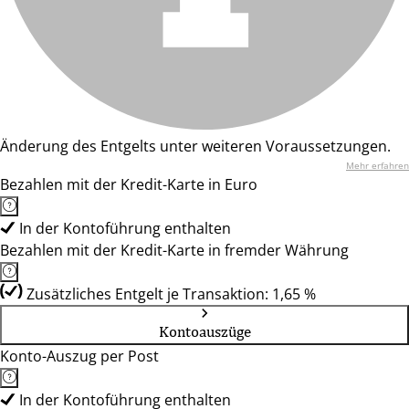
Änderung des Entgelts unter weiteren Voraussetzungen.
Mehr erfahren
Bezahlen mit der Kredit-Karte in Euro
In der Kontoführung enthalten
Bezahlen mit der Kredit-Karte in fremder Währung
Zusätzliches Entgelt je Transaktion: 1,65 %
Kontoauszüge
Konto-Auszug per Post
In der Kontoführung enthalten