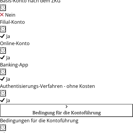
Basis-Konto nach dem ZKG
Nein
Filial-Konto
Ja
Online-Konto
Ja
Banking-App
Ja
Authentisierungs-Verfahren - ohne Kosten
Ja
Bedingung für die Kontoführung
Bedingungen für die Kontoführung