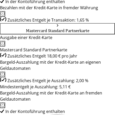
In der Kontoführung enthalten
Bezahlen mit der Kredit-Karte in fremder Währung
Zusätzliches Entgelt je Transaktion: 1,65 %
Mastercard Standard Partnerkarte
Ausgabe einer Kredit-Karte
Mastercard Standard Partnerkarte
Zusätzliches Entgelt 18,00 € pro Jahr
Bargeld-Auszahlung mit der Kredit-Karte an eigenen
Geldautomaten
Zusätzliches Entgelt je Auszahlung: 2,00 %
Mindestentgelt je Auszahlung: 5,11 €
Bargeld-Auszahlung mit der Kredit-Karte an fremden
Geldautomaten
In der Kontoführung enthalten