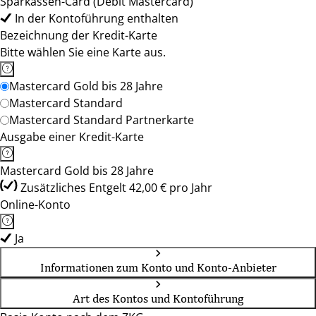
Sparkassen-Card (Debit Mastercard)
In der Kontoführung enthalten
Bezeichnung der Kredit-Karte
Bitte wählen Sie eine Karte aus.
Mastercard Gold bis 28 Jahre
Mastercard Standard
Mastercard Standard Partnerkarte
Ausgabe einer Kredit-Karte
Mastercard Gold bis 28 Jahre
Zusätzliches Entgelt 42,00 € pro Jahr
Online-Konto
Ja
Informationen zum Konto und Konto-Anbieter
Art des Kontos und Kontoführung