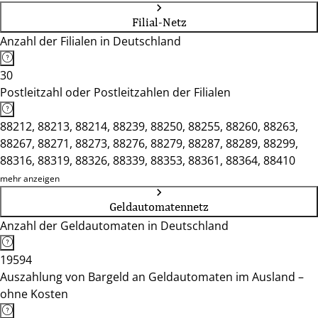
Filial-Netz
Anzahl der Filialen in Deutschland
30
Postleitzahl oder Postleitzahlen der Filialen
88212, 88213, 88214, 88239, 88250, 88255, 88260, 88263,
88267, 88271, 88273, 88276, 88279, 88287, 88289, 88299,
88316, 88319, 88326, 88339, 88353, 88361, 88364, 88410
mehr anzeigen
Geldautomatennetz
Anzahl der Geldautomaten in Deutschland
19594
Auszahlung von Bargeld an Geldautomaten im Ausland –
ohne Kosten