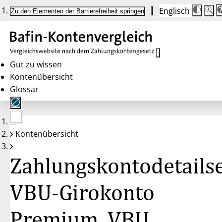
Englisch
Die
Schrif
Zu den Elementen der Barrierefreiheit springen
Schri
100%
wird
bei
Klick
des
Butto
in
Gut zu wissen
25%
Kontenübersicht
Schrit
zwisc
Glossar
100%
und
200%
angep
Nach
Keine
200%
Kontenübersicht
Konten
wird
gewählt
die
Schri
Zahlungskontodetailse
wiede
auf
100%
zurüc
VBU-Girokonto
Premium, VBU