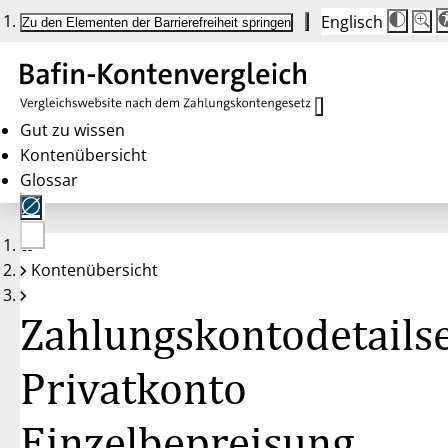
Englisch
Die
Schrif
Zu den Elementen der Barrierefreiheit springen
Schri
100 
wird
bei
Klick
des
Butto
in
Gut zu wissen
25 %
Kontenübersicht
Schrit
zwisc
Glossar
100 
und
200 
angep
Nach
Keine
200 
Kontenübersicht
Konten
wird
gewählt
die
Schri
Zahlungskontodetailse
wiede
auf
100 
zurüc
Privatkonto
Einzelbepreisung,