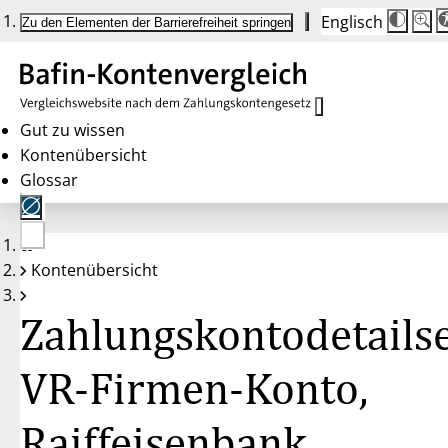
Englisch
Die
Schrif
Zu den Elementen der Barrierefreiheit springen
Schri
100 
wird
bei
Klick
des
Butto
in
Gut zu wissen
25 %
Kontenübersicht
Schrit
zwisc
Glossar
100 
und
200 
angep
Nach
Keine
200 
Kontenübersicht
Konten
wird
gewählt
die
Schri
Zahlungskontodetailse
wiede
auf
100 
zurüc
VR-Firmen-Konto,
Raiffeisenbank