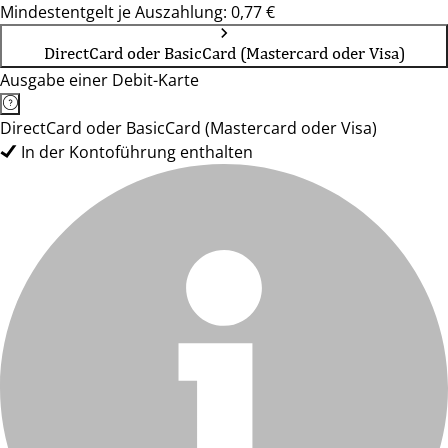
Mindestentgelt je Auszahlung: 0,77 €
DirectCard oder BasicCard (Mastercard oder Visa)
Ausgabe einer Debit-Karte
DirectCard oder BasicCard (Mastercard oder Visa)
In der Kontoführung enthalten