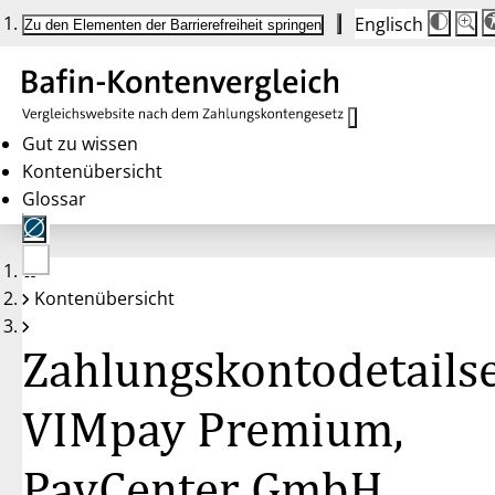
Englisch
Die
Schrif
Zu den Elementen der Barrierefreiheit springen
Schri
100 
wird
bei
Klick
des
Butto
in
Gut zu wissen
25 %
Kontenübersicht
Schrit
zwisc
Glossar
100 
und
200 
angep
Nach
Keine
200 
Kontenübersicht
Konten
wird
gewählt
die
Schri
Zahlungskontodetailse
wiede
auf
100 
zurüc
VIMpay Premium,
PayCenter GmbH