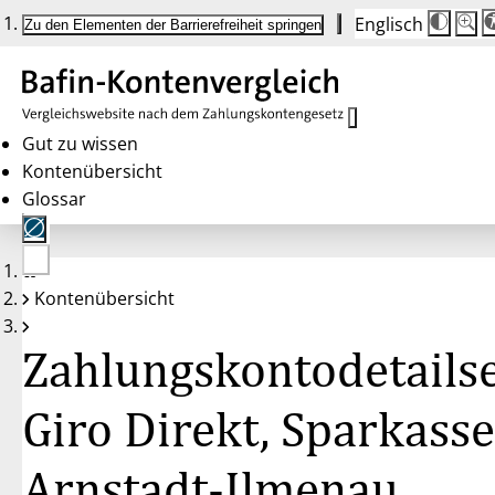
Englisch
Die
Schrif
Zu den Elementen der Barrierefreiheit springen
Schri
100 
wird
bei
Klick
des
Butto
in
Gut zu wissen
25 %
Kontenübersicht
Schrit
zwisc
Glossar
100 
und
200 
angep
Nach
Keine
200 
Kontenübersicht
Konten
wird
gewählt
die
Schri
Zahlungskontodetailse
wiede
auf
100 
zurüc
Giro Direkt, Sparkasse
Arnstadt-Ilmenau