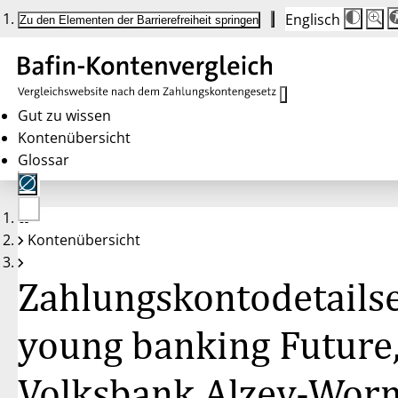
Englisch
Die
Schrif
Zu den Elementen der Barrierefreiheit springen
Schri
100 
wird
bei
Klick
des
Butto
in
Gut zu wissen
25 %
Kontenübersicht
Schrit
zwisc
Glossar
100 
und
200 
angep
Nach
Keine
200 
Kontenübersicht
Konten
wird
gewählt
die
Schri
Zahlungskontodetailse
wiede
auf
100 
zurüc
young banking Future
Volksbank Alzey-Wor