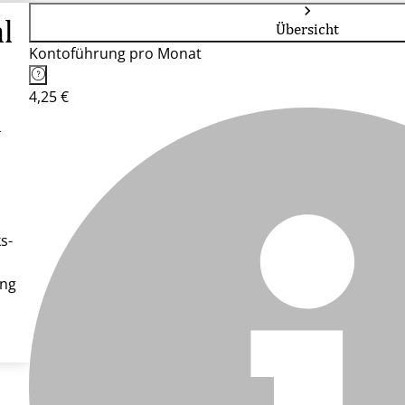
l
Übersicht
Kontoführung pro Monat
4,25 €
d
s-
ung