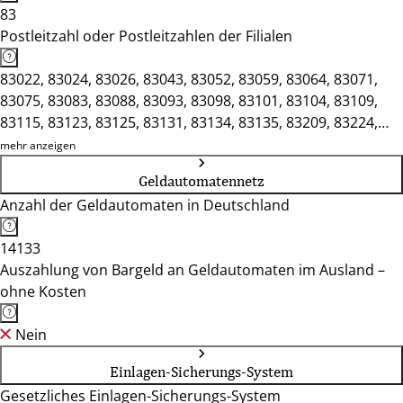
83
Postleitzahl oder Postleitzahlen der Filialen
83022, 83024, 83026, 83043, 83052, 83059, 83064, 83071,
83075, 83083, 83088, 83093, 83098, 83101, 83104, 83109,
83115, 83123, 83125, 83131, 83134, 83135, 83209, 83224,
83229, 83233, 83236, 83242, 83246, 83253, 83254, 83301,
mehr anzeigen
83308, 83324, 83334, 83342, 83349, 83352, 83512, 83530,
Geldautomatennetz
83533, 83539, 83543, 83547, 83549, 83567, 83569, 83620,
Anzahl der Geldautomaten in Deutschland
83714, 83734, 84431, 84453, 84478, 84489, 84503, 84508,
84513, 84518, 84524, 84533, 84539, 84543, 84544, 84547,
14133
84549, 84553, 84556, 84558, 84561, 84564, 84568, 85521,
Auszahlung von Bargeld an Geldautomaten im Ausland –
85635, 85649, 85653
ohne Kosten
Nein
Einlagen-Sicherungs-System
Gesetzliches Einlagen-Sicherungs-System