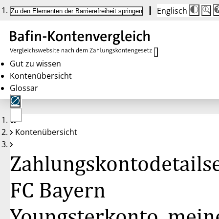
Englisch
Die
Schrif
Zu den Elementen der Barrierefreiheit springen
Schri
100 
wird
bei
Klick
des
Butto
in
Gut zu wissen
25 %
Kontenübersicht
Schrit
zwisc
Glossar
100 
und
200 
angep
Nach
Keine
200 
Kontenübersicht
Konten
wird
gewählt
die
Schri
Zahlungskontodetailse
wiede
auf
100 
zurüc
FC Bayern
Youngsterkonto, mein