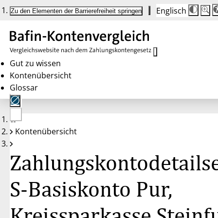
Englisch
Die
Schrif
Zu den Elementen der Barrierefreiheit springen
Schri
100 
wird
bei
Klick
des
Butto
in
Gut zu wissen
25 %
Kontenübersicht
Schrit
zwisc
Glossar
100 
und
200 
angep
Nach
Keine
200 
Kontenübersicht
Konten
wird
gewählt
die
Schri
Zahlungskontodetailse
wiede
auf
100 
zurüc
S-Basiskonto Pur,
Kreissparkasse Steinf