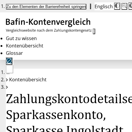
Englisch
Die
Schrif
Zu den Elementen der Barrierefreiheit springen
Schri
100 
wird
bei
Klick
des
Butto
in
Gut zu wissen
25 %
Kontenübersicht
Schrit
zwisc
Glossar
100 
und
200 
angep
Nach
Keine
200 
Kontenübersicht
Konten
wird
gewählt
die
Schri
Zahlungskontodetailse
wiede
auf
100 
zurüc
Sparkassenkonto,
Sparkasse Ingolstadt