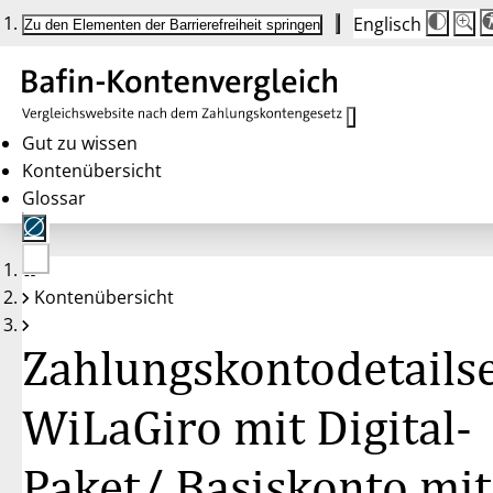
Englisch
Die
Schrif
Zu den Elementen der Barrierefreiheit springen
Schri
100 
wird
bei
Klick
des
Butto
in
Gut zu wissen
25 %
Kontenübersicht
Schrit
zwisc
Glossar
100 
und
200 
angep
Nach
Keine
200 
Kontenübersicht
Konten
wird
gewählt
die
Schri
Zahlungskontodetailse
wiede
auf
100 
zurüc
WiLaGiro mit Digital-
Paket/ Basiskonto mit