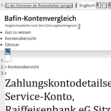
Englisch
Die
Schrif
Zu den Elementen der Barrierefreiheit springen
Schri
100 
wird
bei
Klick
des
Butto
in
Gut zu wissen
25 %
Kontenübersicht
Schrit
zwisc
Glossar
100 
und
200 
angep
Nach
Keine
200 
Kontenübersicht
Konten
wird
gewählt
die
Schri
Zahlungskontodetailse
wiede
auf
100 
zurüc
Service-Konto,
Raiffeisenbank eG Sitz