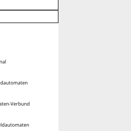
nal
eldautomaten
maten-Verbund
Geldautomaten