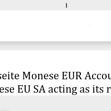
seite Monese EUR Accou
se EU SA acting as its 