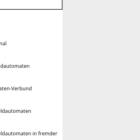
nal
eldautomaten
maten-Verbund
Geldautomaten
eldautomaten in fremder