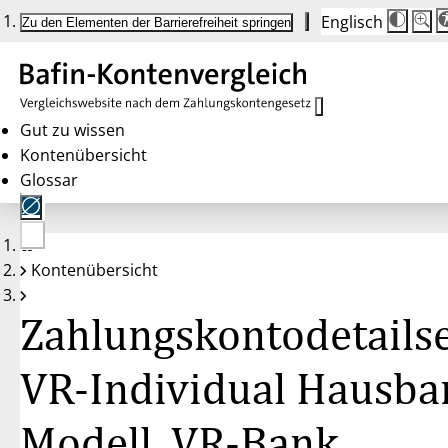
Englisch
Die
Schrif
Zu den Elementen der Barrierefreiheit springen
Schri
100 
wird
bei
Klick
des
Butto
in
Gut zu wissen
25 %
Kontenübersicht
Schrit
zwisc
Glossar
100 
und
200 
angep
Nach
Keine
200 
Kontenübersicht
Konten
wird
gewählt
die
Schri
Zahlungskontodetailse
wiede
auf
100 
zurüc
VR-Individual Hausba
Modell, VR-Bank