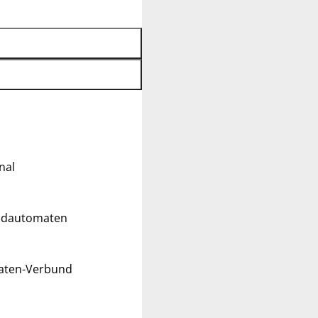
nal
eldautomaten
maten-Verbund