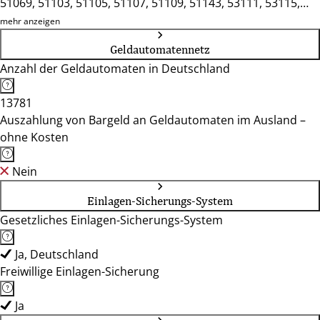
51069, 51103, 51105, 51107, 51109, 51143, 53111, 53115,
53117, 53123, 53129, 53173, 53175, 53225, 53227, 53229,
mehr anzeigen
53332, 53567, 53604, 53639, 53773, 53783
Geldautomatennetz
Anzahl der Geldautomaten in Deutschland
13781
Auszahlung von Bargeld an Geldautomaten im Ausland –
ohne Kosten
Nein
Einlagen-Sicherungs-System
Gesetzliches Einlagen-Sicherungs-System
Ja, Deutschland
Freiwillige Einlagen-Sicherung
Ja