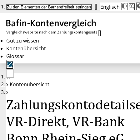
Englisch
Die
Schrif
Zu den Elementen der Barrierefreiheit springen
Schri
100 
wird
bei
Klick
des
Butto
in
Gut zu wissen
25 %
Kontenübersicht
Schrit
zwisc
Glossar
100 
und
200 
angep
Nach
Keine
200 
Kontenübersicht
Konten
wird
gewählt
die
Schri
Zahlungskontodetailse
wiede
auf
100 
zurüc
VR-Direkt, VR-Bank
Bonn Rhein-Sieg eG