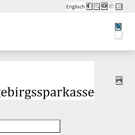
Englisch
Die
Schriftgröße:
Schriftgröße
100 %
wird
bei
Klick
des
Buttons
in
Keine
25 %
Konten
Schritten
gewählt
zwischen
100 %
und
200 %
angepasst.
Nach
200 %
wird
gebirgssparkasse
die
Schriftgröße
wieder
auf
100 %
zurückgesetzt.