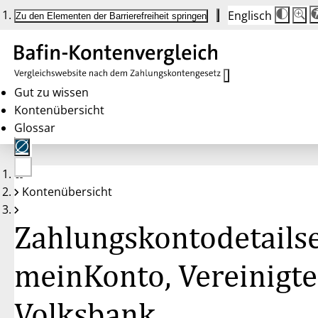
Englisch
Die
Schrif
Zu den Elementen der Barrierefreiheit springen
Schri
100 
wird
bei
Klick
des
Butto
in
Gut zu wissen
25 %
Kontenübersicht
Schrit
zwisc
Glossar
100 
und
200 
angep
Nach
Keine
200 
Kontenübersicht
Konten
wird
gewählt
die
Schri
Zahlungskontodetailse
wiede
auf
100 
zurüc
meinKonto, Vereinigte
Volksbank