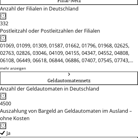
Filial-Netz
Anzahl der Filialen in Deutschland
332
Postleitzahl oder Postleitzahlen der Filialen
01069, 01099, 01309, 01587, 01662, 01796, 01968, 02625,
02763, 02826, 03046, 04109, 04155, 04347, 04552, 04808,
06108, 06449, 06618, 06844, 06886, 07407, 07545, 07743,
07973, 08056, 08280, 08523, 09112, 09212, 09599, 10117,
mehr anzeigen
10117, 10178, 10365, 10437, 10585, 10627, 10715, 10719,
Geldautomatennetz
10825, 10961, 12049, 12109, 12163, 12209, 12305, 12351,
Anzahl der Geldautomaten in Deutschland
12355, 12555, 12679, 13353, 13409, 13465, 13507, 13597,
14169, 14467, 14776, 15230, 15711, 16321, 16515, 16816,
4500
17033, 17291, 17389, 17489, 18055, 18273, 18439, 19053,
Auszahlung von Bargeld an Geldautomaten im Ausland –
19288, 19348, 20095, 20148, 20149, 20255, 20457, 20457,
ohne Kosten
21029, 21073, 21244, 21335, 21465, 21682, 22041, 22299,
22359, 22391, 22587, 22765, 22848, 22880, 22926, 23552,
Ja
23562, 23570, 23611, 23701, 23966, 24103, 24534, 24937,