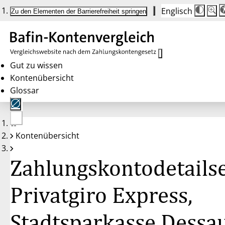
Englisch
Die
Schrif
Zu den Elementen der Barrierefreiheit springen
Schri
100 
wird
bei
Klick
des
Butto
in
Gut zu wissen
25 %
Kontenübersicht
Schrit
zwisc
Glossar
100 
und
200 
angep
Nach
Keine
200 
Kontenübersicht
Konten
wird
gewählt
die
Schri
Zahlungskontodetailse
wiede
auf
100 
zurüc
Privatgiro Express,
Stadtsparkasse Dessa