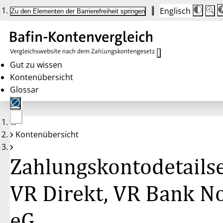
Englisch
Die
Schrif
Zu den Elementen der Barrierefreiheit springen
Schri
100 
wird
bei
Klick
des
Butto
in
Gut zu wissen
25 %
Kontenübersicht
Schrit
zwisc
Glossar
100 
und
200 
angep
Nach
Keine
200 
Kontenübersicht
Konten
wird
gewählt
die
Schri
Zahlungskontodetailse
wiede
auf
100 
zurüc
VR Direkt, VR Bank N
eG