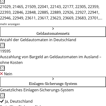
21029, 21465, 21509, 22041, 22143, 22177, 22305, 22359,
22393, 22846, 22848, 22885, 22889, 22926, 22927, 22941,
22946, 22949, 23611, 23617, 23623, 23669, 23683, 23701,
23714, 23730, 23738, 23743, 23744, 23758, 23769, 23774,
mehr anzeigen
23843, 23858
Geldautomatennetz
Anzahl der Geldautomaten in Deutschland
19595
Auszahlung von Bargeld an Geldautomaten im Ausland –
ohne Kosten
Nein
Einlagen-Sicherungs-System
Gesetzliches Einlagen-Sicherungs-System
Ja, Deutschland