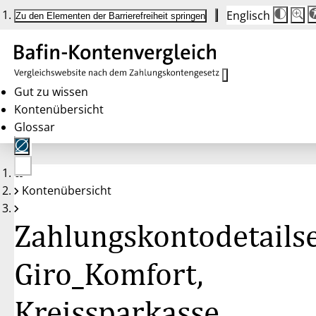
Englisch
Die
Schrif
Zu den Elementen der Barrierefreiheit springen
Schri
100 
wird
bei
Klick
des
Butto
in
Gut zu wissen
25 %
Kontenübersicht
Schrit
zwisc
Glossar
100 
und
200 
angep
Nach
Keine
200 
Kontenübersicht
Konten
wird
gewählt
die
Schri
Zahlungskontodetailse
wiede
auf
100 
zurüc
Giro_Komfort,
Kreissparkasse