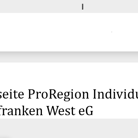
eite ProRegion Individ
franken West eG