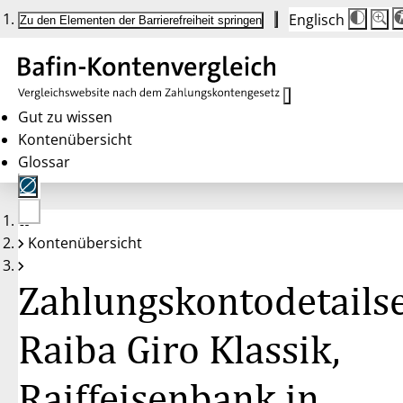
Englisch
Die
Schrif
Zu den Elementen der Barrierefreiheit springen
Schri
100 
wird
bei
Klick
des
Butto
in
Gut zu wissen
25 %
Kontenübersicht
Schrit
zwisc
Glossar
100 
und
200 
angep
Nach
Keine
200 
Kontenübersicht
Konten
wird
gewählt
die
Schri
Zahlungskontodetailse
wiede
auf
100 
zurüc
Raiba Giro Klassik,
Raiffeisenbank in