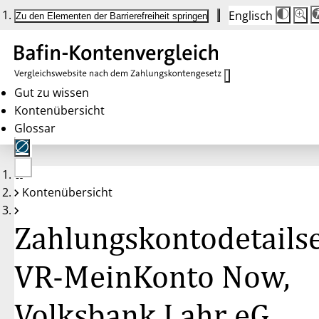
Englisch
Die
Schrif
Zu den Elementen der Barrierefreiheit springen
Schri
100 
wird
bei
Klick
des
Butto
in
Gut zu wissen
25 %
Kontenübersicht
Schrit
zwisc
Glossar
100 
und
200 
angep
Nach
Keine
200 
Kontenübersicht
Konten
wird
gewählt
die
Schri
Zahlungskontodetailse
wiede
auf
100 
zurüc
VR-MeinKonto Now,
Volksbank Lahr eG