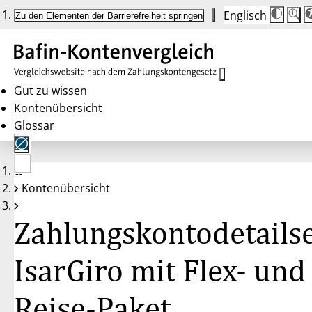
Englisch
Die
Schrif
Zu den Elementen der Barrierefreiheit springen
Schri
100 
wird
bei
Klick
des
Butto
in
Gut zu wissen
25 %
Kontenübersicht
Schrit
zwisc
Glossar
100 
und
200 
angep
Nach
Keine
200 
Kontenübersicht
Konten
wird
gewählt
die
Schri
Zahlungskontodetailse
wiede
auf
100 
zurüc
IsarGiro mit Flex- und
Reise-Paket,