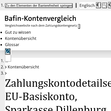
Englisch
Die
Schrif
Zu den Elementen der Barrierefreiheit springen
Schri
100 
wird
bei
Klick
des
Butto
in
Gut zu wissen
25 %
Kontenübersicht
Schrit
zwisc
Glossar
100 
und
200 
angep
Nach
Keine
200 
Kontenübersicht
Konten
wird
gewählt
die
Schri
Zahlungskontodetailse
wiede
auf
100 
zurüc
EU-Basiskonto,
Sparkasse Dillenburg