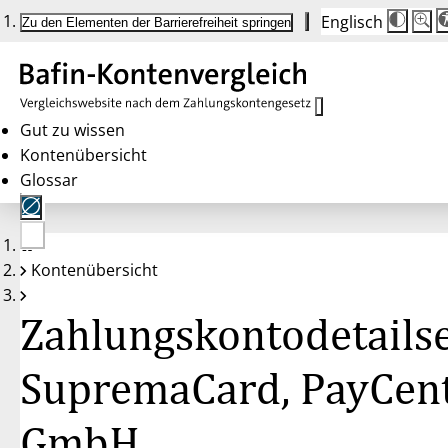
Englisch
Die
Schrif
Zu den Elementen der Barrierefreiheit springen
Schri
100 
wird
bei
Klick
des
Butto
in
Gut zu wissen
25 %
Kontenübersicht
Schrit
zwisc
Glossar
100 
und
200 
angep
Nach
Keine
200 
Kontenübersicht
Konten
wird
gewählt
die
Schri
Zahlungskontodetailse
wiede
auf
100 
zurüc
SupremaCard, PayCen
GmbH