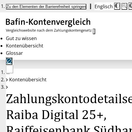
Englisch
Die
Schrif
Zu den Elementen der Barrierefreiheit springen
Schri
100 
wird
bei
Klick
des
Butto
in
Gut zu wissen
25 %
Kontenübersicht
Schrit
zwisc
Glossar
100 
und
200 
angep
Nach
Keine
200 
Kontenübersicht
Konten
wird
gewählt
die
Schri
Zahlungskontodetailse
wiede
auf
100 
zurüc
Raiba Digital 25+,
Raiffeisenbank Südha