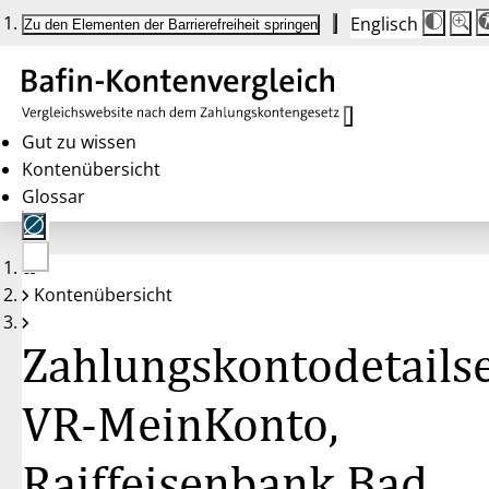
Englisch
Die
Schrif
Zu den Elementen der Barrierefreiheit springen
Schri
100 
wird
bei
Klick
des
Butto
in
Gut zu wissen
25 %
Kontenübersicht
Schrit
zwisc
Glossar
100 
und
200 
angep
Nach
Keine
200 
Kontenübersicht
Konten
wird
gewählt
die
Schri
Zahlungskontodetailse
wiede
auf
100 
zurüc
VR-MeinKonto,
Raiffeisenbank Bad