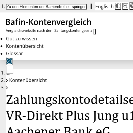
Englisch
Die
Schrif
Zu den Elementen der Barrierefreiheit springen
Schri
100 
wird
bei
Klick
des
Butto
in
Gut zu wissen
25 %
Kontenübersicht
Schrit
zwisc
Glossar
100 
und
200 
angep
Nach
Keine
200 
Kontenübersicht
Konten
wird
gewählt
die
Schri
Zahlungskontodetailse
wiede
auf
100 
zurüc
VR-Direkt Plus Jung u
Aachener Bank eG