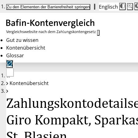
Englisch
Die
Schrif
Zu den Elementen der Barrierefreiheit springen
Schri
100%
wird
bei
Klick
des
Butto
in
Gut zu wissen
25%
Kontenübersicht
Schrit
zwisc
Glossar
100%
und
200%
angep
Nach
Keine
200%
Kontenübersicht
Konten
wird
gewählt
die
Schri
Zahlungskontodetailse
wiede
auf
100%
zurüc
Giro Kompakt, Sparka
St. Blasien