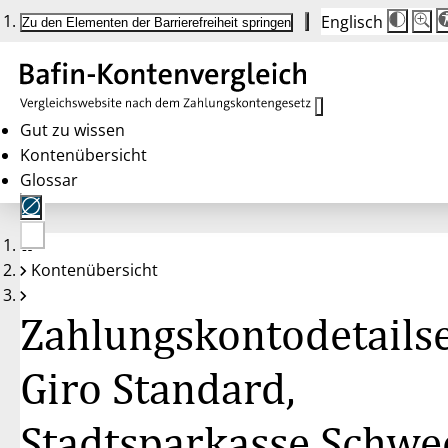
Englisch
Die
Schrif
Zu den Elementen der Barrierefreiheit springen
Schri
100 
wird
bei
Klick
des
Butto
in
Gut zu wissen
25 %
Kontenübersicht
Schrit
zwisc
Glossar
100 
und
200 
angep
Nach
Keine
200 
Kontenübersicht
Konten
wird
gewählt
die
Schri
Zahlungskontodetailse
wiede
auf
100 
zurüc
Giro Standard,
Stadtsparkasse Schwe