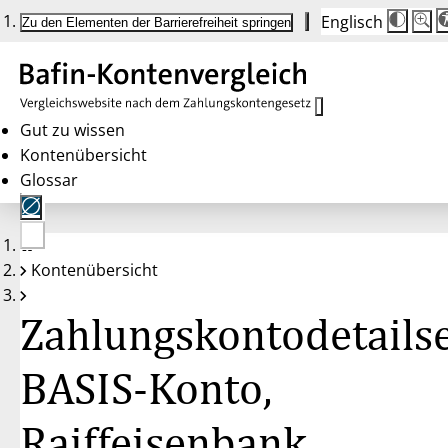
Englisch
Die
Schrif
Zu den Elementen der Barrierefreiheit springen
Schri
100 
wird
bei
Klick
des
Butto
in
Gut zu wissen
25 %
Kontenübersicht
Schrit
zwisc
Glossar
100 
und
200 
angep
Nach
Keine
200 
Kontenübersicht
Konten
wird
gewählt
die
Schri
Zahlungskontodetailse
wiede
auf
100 
zurüc
BASIS-Konto,
Raiffeisenbank