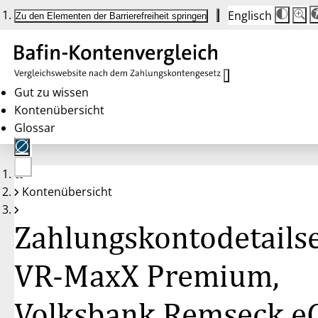
Englisch
Die
Schrif
Zu den Elementen der Barrierefreiheit springen
Schri
100 
wird
bei
Klick
des
Butto
in
Gut zu wissen
25 %
Kontenübersicht
Schrit
zwisc
Glossar
100 
und
200 
angep
Nach
Keine
200 
Kontenübersicht
Konten
wird
gewählt
die
Schri
Zahlungskontodetailse
wiede
auf
100 
zurüc
VR-MaxX Premium,
Volksbank Remseck e