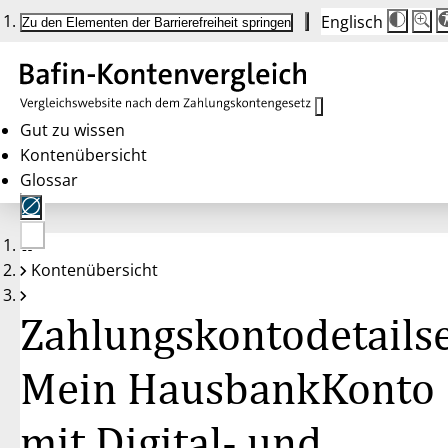
Englisch
Die
Schrif
Zu den Elementen der Barrierefreiheit springen
Schri
100 
wird
bei
Klick
des
Butto
in
Gut zu wissen
25 %
Kontenübersicht
Schrit
zwisc
Glossar
100 
und
200 
angep
Nach
Keine
200 
Kontenübersicht
Konten
wird
gewählt
die
Schri
Zahlungskontodetailse
wiede
auf
100 
zurüc
Mein HausbankKonto
mit Digital- und