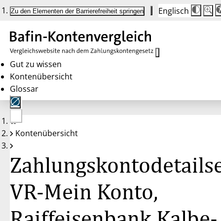
Englisch
Die
Schrif
Zu den Elementen der Barrierefreiheit springen
Schri
100%
wird
bei
Klick
des
Butto
in
Gut zu wissen
25%
Kontenübersicht
Schrit
zwisc
Glossar
100%
und
200%
angep
Nach
Keine
200%
Kontenübersicht
Konten
wird
gewählt
die
Schri
Zahlungskontodetailse
wiede
auf
100%
zurüc
VR-Mein Konto,
Raiffeisenbank Kalbe-