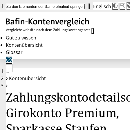
Englisch
Die
Schrif
Zu den Elementen der Barrierefreiheit springen
Schri
100 
wird
bei
Klick
des
Butto
in
Gut zu wissen
25 %
Kontenübersicht
Schrit
zwisc
Glossar
100 
und
200 
angep
Nach
Keine
200 
Kontenübersicht
Konten
wird
gewählt
die
Schri
Zahlungskontodetailse
wiede
auf
100 
zurüc
Girokonto Premium,
Sparkasse Staufen