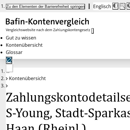
Englisch
Die
Schrif
Zu den Elementen der Barrierefreiheit springen
Schri
100 
wird
bei
Klick
des
Butto
in
Gut zu wissen
25 %
Kontenübersicht
Schrit
zwisc
Glossar
100 
und
200 
angep
Nach
Keine
200 
Kontenübersicht
Konten
wird
gewählt
die
Schri
Zahlungskontodetailse
wiede
auf
100 
zurüc
S-Young, Stadt-Sparka
Haan (Rheinl.)