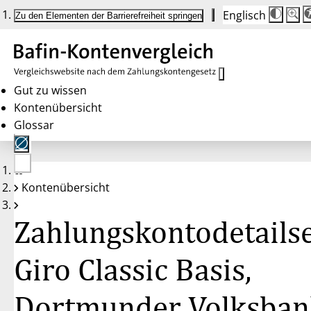
Englisch
Die
Schrif
Zu den Elementen der Barrierefreiheit springen
Schri
100%
wird
bei
Klick
des
Butto
in
Gut zu wissen
25%
Kontenübersicht
Schrit
zwisc
Glossar
100%
und
200%
angep
Nach
Keine
200%
Kontenübersicht
Konten
wird
gewählt
die
Schri
Zahlungskontodetailse
wiede
auf
100%
zurüc
Giro Classic Basis,
Dortmunder Volksban