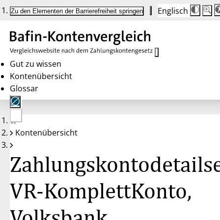
Englisch
Die
Schrif
Zu den Elementen der Barrierefreiheit springen
Schri
100 
wird
bei
Klick
des
Butto
in
Gut zu wissen
25 %
Kontenübersicht
Schrit
zwisc
Glossar
100 
und
200 
angep
Nach
Keine
200 
Kontenübersicht
Konten
wird
gewählt
die
Schri
Zahlungskontodetailse
wiede
auf
100 
zurüc
VR-KomplettKonto,
Volksbank