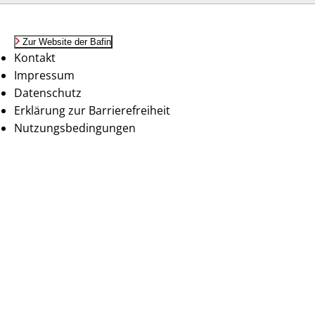
Zur Website der Bafin
Kontakt
Impressum
Datenschutz
Erklärung zur Barrierefreiheit
Nutzungsbedingungen