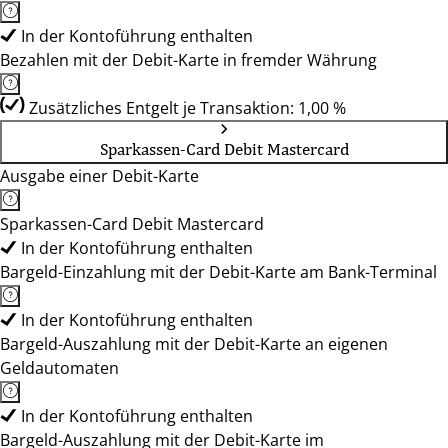
In der Kontoführung enthalten
Bezahlen mit der Debit-Karte in fremder Währung
Zusätzliches Entgelt je Transaktion: 1,00 %
Sparkassen-Card Debit Mastercard
Ausgabe einer Debit-Karte
Sparkassen-Card Debit Mastercard
In der Kontoführung enthalten
Bargeld-Einzahlung mit der Debit-Karte am Bank-Terminal
In der Kontoführung enthalten
Bargeld-Auszahlung mit der Debit-Karte an eigenen
Geldautomaten
In der Kontoführung enthalten
Bargeld-Auszahlung mit der Debit-Karte im