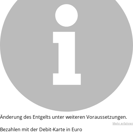
Änderung des Entgelts unter weiteren Voraussetzungen.
Mehr erfahren
Bezahlen mit der Debit-Karte in Euro