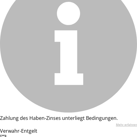
Zahlung des Haben-Zinses unterliegt Bedingungen.
Mehr erfahren
Verwahr-Entgelt