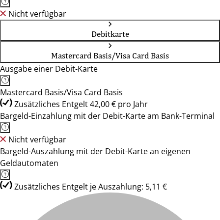
Nicht verfügbar
Debitkarte
Mastercard Basis/Visa Card Basis
Ausgabe einer Debit-Karte
Mastercard Basis/Visa Card Basis
Zusätzliches Entgelt 42,00 € pro Jahr
Bargeld-Einzahlung mit der Debit-Karte am Bank-Terminal
Nicht verfügbar
Bargeld-Auszahlung mit der Debit-Karte an eigenen
Geldautomaten
Zusätzliches Entgelt je Auszahlung: 5,11 €