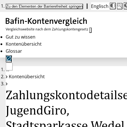
Englisch
Die
Schrif
Zu den Elementen der Barrierefreiheit springen
Schri
100 
wird
bei
Klick
des
Butto
in
Gut zu wissen
25 %
Kontenübersicht
Schrit
zwisc
Glossar
100 
und
200 
angep
Nach
Keine
200 
Kontenübersicht
Konten
wird
gewählt
die
Schri
Zahlungskontodetailse
wiede
auf
100 
zurüc
JugendGiro,
Stadtsparkasse Wedel