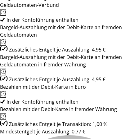
Geldautomaten-Verbund
In der Kontoführung enthalten
Bargeld-Auszahlung mit der Debit-Karte an fremden
Geldautomaten
Zusätzliches Entgelt je Auszahlung: 4,95 €
Bargeld-Auszahlung mit der Debit-Karte an fremden
Geldautomaten in fremder Währung
Zusätzliches Entgelt je Auszahlung: 4,95 €
Bezahlen mit der Debit-Karte in Euro
In der Kontoführung enthalten
Bezahlen mit der Debit-Karte in fremder Währung
Zusätzliches Entgelt je Transaktion: 1,00 %
Mindestentgelt je Auszahlung: 0,77 €